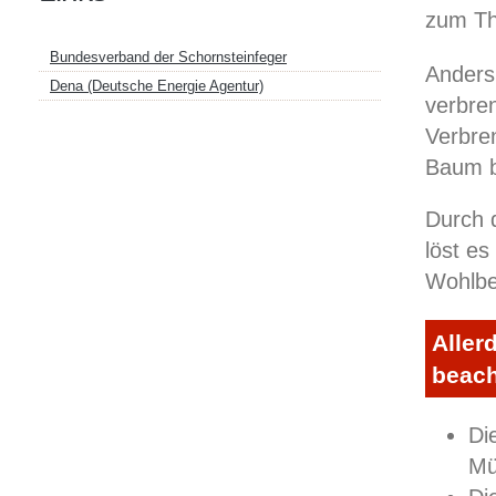
zum Th
Bundesverband der Schornsteinfeger
Anders 
Dena (Deutsche Energie Agentur)
verbre
Verbren
Baum b
Durch 
löst es
Wohlbe
Aller
beach
Di
Mü